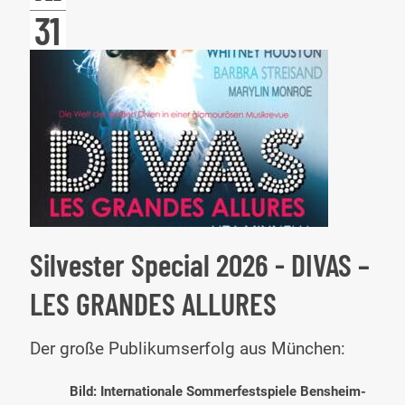
Cho
31
Silvester Special 2026 - DIVAS –
LES GRANDES ALLURES
Silv
Der große Publikumserfolg aus München:
Spe
Bild: Internationale Sommerfestspiele Bensheim-