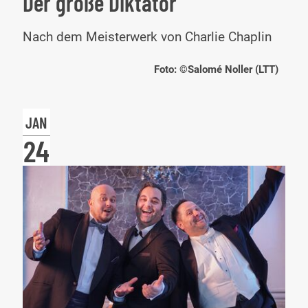
Der große Diktator
Der
Nach dem Meisterwerk von Charlie Chaplin
gro
Foto: ©Salomé Noller (LTT)
Dikt
JAN
24