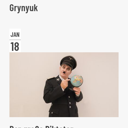
Grynyuk
Leonard
Elschenbroich
JAN
|
18
Alexei
Grynyuk