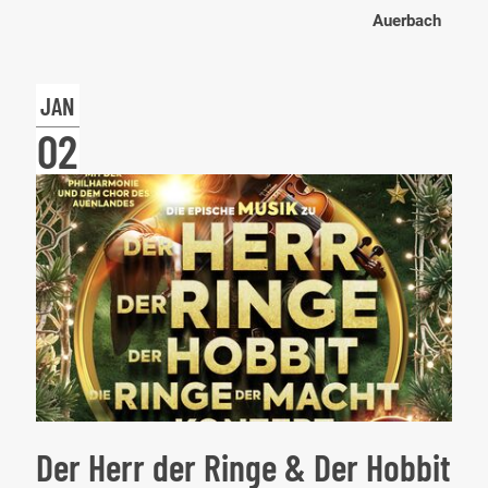
202
Auerbach
-
DIV
JAN
–
02
LES
GR
ALL
Der Herr der Ringe & Der Hobbit