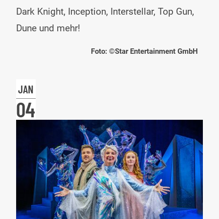
Han
Dark Knight, Inception, Interstellar, Top Gun,
Zim
Dune und mehr!
&
Foto: ©Star Entertainment GmbH
Oth
JAN
04