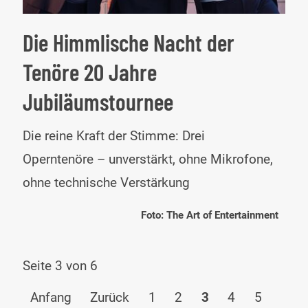
Die Himmlische Nacht der
Tenöre 20 Jahre
Jubiläumstournee
Die
Die reine Kraft der Stimme: Drei
Him
Operntenöre – unverstärkt, ohne Mikrofone,
Nac
ohne technische Verstärkung
der
Foto: The Art of Entertainment
Ten
20
Seite 3 von 6
Jah
Anfang
Zurück
1
2
3
4
5
Jub