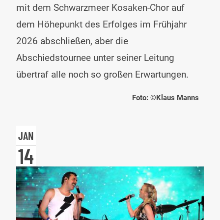
&
mit dem Schwarzmeer Kosaken-Chor auf
Sch
dem Höhepunkt des Erfolges im Frühjahr
Kos
2026 abschließen, aber die
Cho
Abschiedstournee unter seiner Leitung
–
übertraf alle noch so großen Erwartungen.
Die
Foto: ©Klaus Manns
Abs
–
JAN
Die
14
Zug