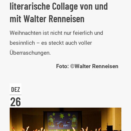
literarische Collage von und
mit Walter Renneisen
FR
Weihnachten ist nicht nur feierlich und
WE
besinnlich – es steckt auch voller
Ein
Überraschungen.
lite
Foto: ©Walter Renneisen
Col
von
DEZ
und
26
mit
Wal
Ren