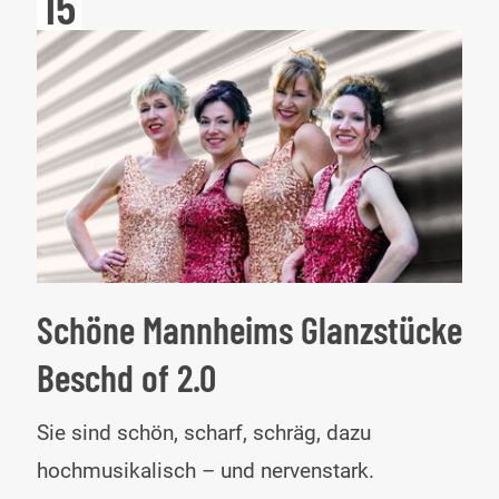
15
Schöne Mannheims Glanzstücke
Beschd of 2.0
Sch
Sie sind schön, scharf, schräg, dazu
Man
hochmusikalisch – und nervenstark.