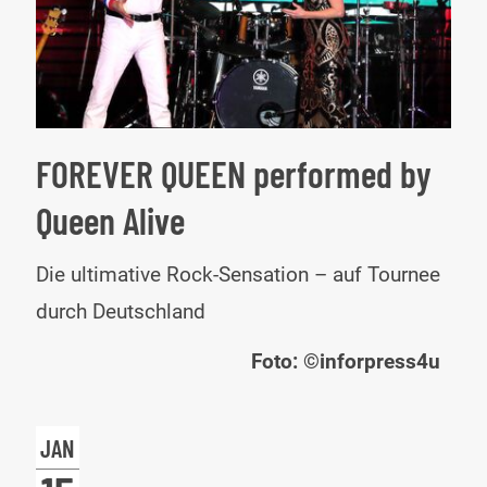
FOREVER QUEEN performed by
Queen Alive
FO
Die ultimative Rock-Sensation – auf Tournee
QU
durch Deutschland
per
Foto: ©inforpress4u
by
Que
JAN
Aliv