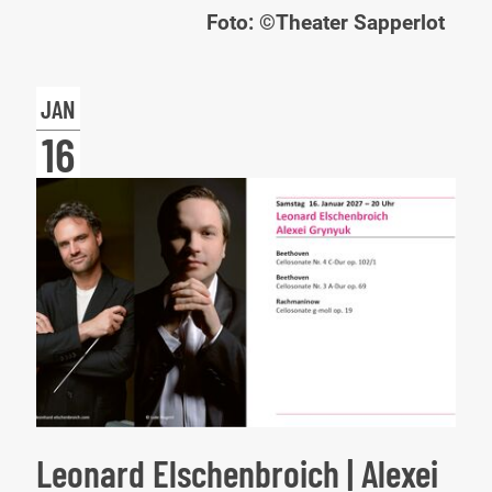
Gla
Foto: ©Theater Sapperlot
Bes
of
JAN
2.0
16
Leonard Elschenbroich | Alexei