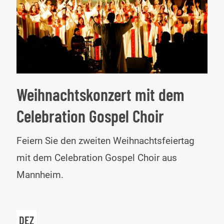
Weihnachtskonzert mit dem
Celebration Gospel Choir
Wei
Feiern Sie den zweiten Weihnachtsfeiertag
mit
mit dem Celebration Gospel Choir aus
de
Mannheim.
Cel
Gos
DEZ